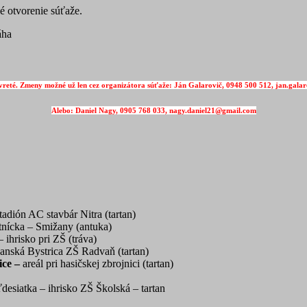
é otvorenie súťaže.
áha
vreté. Zmeny možné už len cez organizátora súťaže: Ján Galarovič, 0948 500 512, jan.gal
Alebo: Daniel Nagy, 0905 768 033, nagy.daniel21@gmail.com
štadión AC stavbár Nitra (tartan)
nícka – Smižany (antuka)
ihrisko pri ZŠ (tráva)
anská Bystrica ZŠ Radvaň (tartan)
ice –
areál pri hasičskej zbrojnici (tartan)
desiatka – ihrisko ZŠ Školská – tartan