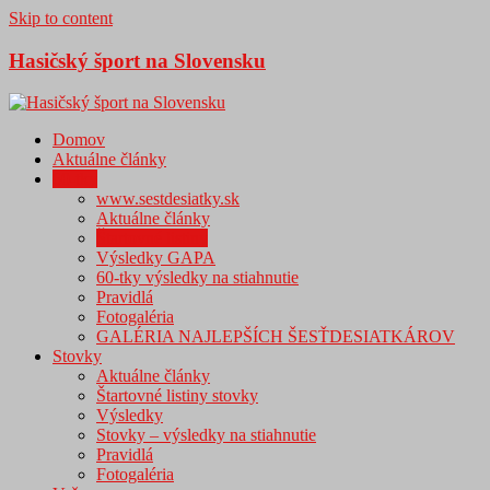
Skip to content
Hasičský šport na Slovensku
Domov
Aktuálne články
60-tky
www.sestdesiatky.sk
Aktuálne články
Štartovné listiny
Výsledky GAPA
60-tky výsledky na stiahnutie
Pravidlá
Fotogaléria
GALÉRIA NAJLEPŠÍCH ŠESŤDESIATKÁROV
Stovky
Aktuálne články
Štartovné listiny stovky
Výsledky
Stovky – výsledky na stiahnutie
Pravidlá
Fotogaléria