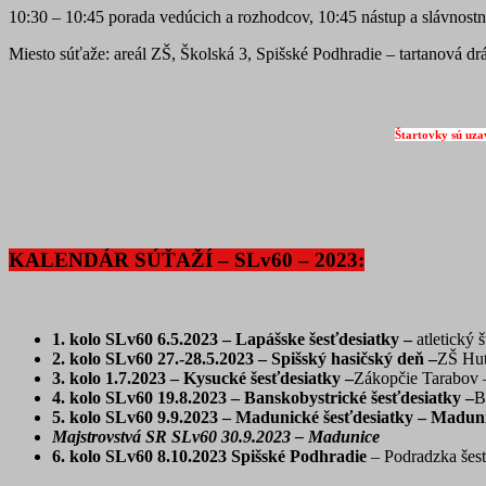
10:30 – 10:45 porada vedúcich a rozhodcov, 10:45 nástup a slávnostn
Miesto súťaže: areál ZŠ, Školská 3, Spišské Podhradie – tartanová dr
Štartovky sú uza
KALENDÁR SÚŤAŽÍ – SLv60 – 2023:
1. kolo
SLv60 6.5.2023 – Lapášske šesťdesiatky
–
atletický 
2. kolo SLv60 27.-28.5.2023 – Spišský hasičský deň –
ZŠ Hut
3. kolo 1.7.2023 – Kysucké šesťdesiatky –
Zákopčie Tarabov – 
4. kolo SLv60 19.8.2023 – Banskobystrické šesťdesiatky –
B
5. kolo SLv60 9.9.2023 – Madunické šesťdesiatky – Madun
Majstrovstvá SR SLv60 30.9.2023 – Madunice
6. kolo SLv60 8.10.2023 Spišské Podhradie
– Podradzka šesť