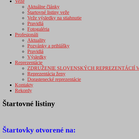
Veže
Aktuálne články
Štartovné listiny veže
Veže výsledky na stiahnutie
Pravidlá
Fotogaléria
Profesionáli
Aktuality
Pozvánky a prihlášky
Pravidlá
Výsledky
Reprezentácie
ZDRUŽENIE SLOVENSKÝCH REPREZENTÁCIÍ 
Reprezentácia ženy
Dorastenecké reprezentácie
Kontakty
Rekordy
Štartovné listiny
Štartovky otvorené na: