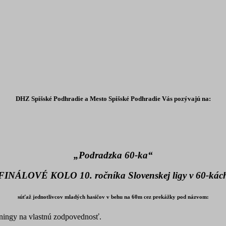
DHZ Spišské Podhradie a Mesto Spišské Podhradie Vás pozývajú na:
„Podradzka 60-ka“
FINÁLOVÉ KOLO
10. ročníka Slovenskej ligy v 60-kác
súťaž jednotlivcov mladých hasičov v behu na 60m cez prekážky pod názvom:
éningy na vlastnú zodpovednosť.