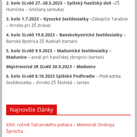
2. kolo SLv60 27.-28.5.2023 – Spišský hasičský deň –
ZŠ
Hutnícka – Smižany (antuka)
3. kolo 1.7.2023 – Kysucké šesťdesiatky –
Zákopčie Tarabov
– ihrisko pri ZŠ (tráva)
4. kolo SLv60 19.8.2023 – Banskobystrické šesťdesiatky –
Banská Bystrica ZŠ Radvaň (tartan)
5. kolo SLv60 9.9.2023 – Madunické šesťdesiatky –
Madunice –
areál pri hasičskej zbrojnici (tartan)
Majstrovstvá SR SLv60 30.9.2023 – Madunice
6. kolo SLv60 8.10.2023 Spišské Podhradie
– Podradzka
šesťdesiatka – ihrisko ZŠ Školská – tartan
Najnovšie články
XXIII. ročník Tatranského pohára – Memoriál Ondreja
Šprocha