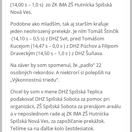
(14,00 s – 1,0 s) zo ZK IMA ZŠ Hutnícka Spišská
Nová Ves.
Podobne ako mladším, tak aj starším kraľuje
jeden neohrozený pretekár. Je ním Tomáš Štinčík
(14,10 s – 0,5 s) z DHZ Svit, pred Tomášom
Kucejom (14,47 s – 0,0 s ) z DHZ Púchov a Filipom
Draveckým (14,50 s – 1,0 s ) z DHZ Šuňava.
Na záver by som spomenul, že „padlo“ 22
osobných rekordov. A niektrorí si polepšili na
„Výkonnostnú triedu“.
Chcel by som v mene DHZ Spišská Teplica
poďakovať DHZ Spišská Sobota za pomoc pri
organizácii, ZŠ Spišská Sobota za prenájom areálu
a v neposlednom rade aj ZK IMA ZŠ Hutnícka
Spišská Nová Ves, za zapožičanie prekážok.
Tešíme sa na ďalšie kolo šesťdesiatok.