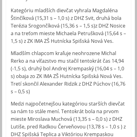
Kategóriu mladších dievčat vyhrala Magdaléna
Štinčíková (15,31 s – 1,0 s) z DHZ Svit, druhá bola
Terézia Srogončíková (15,36 s – 1,5 s)z DHZ Nosice
a na treťom mieste Michaela Petrušková (15,64 s –
1,5 s) z ZK IMA ZŠ Hutnícka Spišská Nová Ves.
Mladším chlapcom kraľuje neohrozene Michal
Rerko a na víťazstvo mu stačil tentokrát čas 14,94
(-1,5 s), druhý bol Andrej Krempaský (16,04 s – 1,0
s) obaja zo ZK IMA ZŠ Hutnícka Spišská Nová Ves.
Tretí skončil Alexander Ridzik z DHZ Púchov (16,76
s – 0,5 s)
Medzi najpočetnejšou kategóriou starších dievčat
sa nám to stále mení. Tentokrát bola na prvom
mieste Miroslava Muchová (13,35 s – 0,0 s) z DHZ
Lutiše, pred Radkou Červeňovou (13,78 s – 1,0 s ) z
DHZ Spišská Teplica a Viktóriou Krempaskou