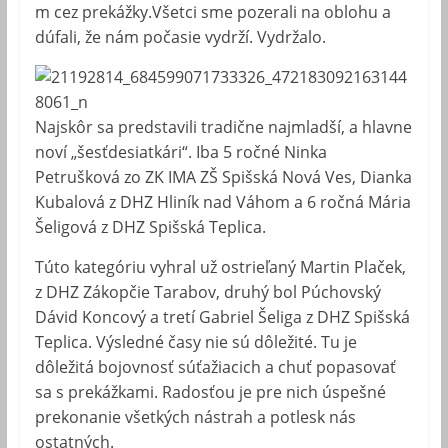
m cez prekážky.Všetci sme pozerali na oblohu a
dúfali, že nám počasie vydrží. Vydržalo.
Najskôr sa predstavili tradične najmladší, a hlavne
noví „šesťdesiatkári“. Iba 5 ročné Ninka
Petrušková zo ZK IMA ZŠ Spišská Nová Ves, Dianka
Kubalová z DHZ Hliník nad Váhom a 6 ročná Mária
Šeligová z DHZ Spišská Teplica.
Túto kategóriu vyhral už ostrieľaný Martin Plaček,
z DHZ Zákopčie Tarabov, druhý bol Púchovský
Dávid Koncový a tretí Gabriel Šeliga z DHZ Spišská
Teplica. Výsledné časy nie sú dôležité. Tu je
dôležitá bojovnosť súťažiacich a chuť popasovať
sa s prekážkami. Radosťou je pre nich úspešné
prekonanie všetkých nástrah a potlesk nás
ostatných.