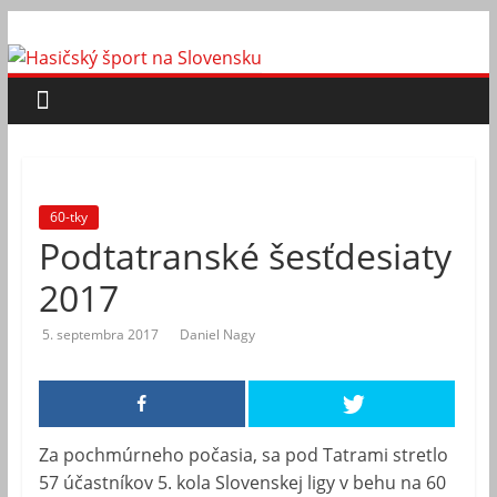
Skip
Hasičský
to
content
šport
na
Slovensku
60-tky
Podtatranské šesťdesiaty
2017
5. septembra 2017
Daniel Nagy
Za pochmúrneho počasia, sa pod Tatrami stretlo
57 účastníkov 5. kola Slovenskej ligy v behu na 60