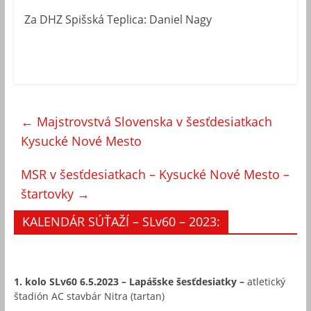
Za DHZ Spišská Teplica: Daniel Nagy
←
Majstrovstvá Slovenska v šesťdesiatkach
Kysucké Nové Mesto
MSR v šesťdesiatkach – Kysucké Nové Mesto –
štartovky
→
KALENDÁR SÚŤAŽÍ – SLv60 – 2023:
1. kolo
SLv60 6.5.2023 – Lapášske šesťdesiatky
–
atletický
štadión AC stavbár Nitra (tartan)